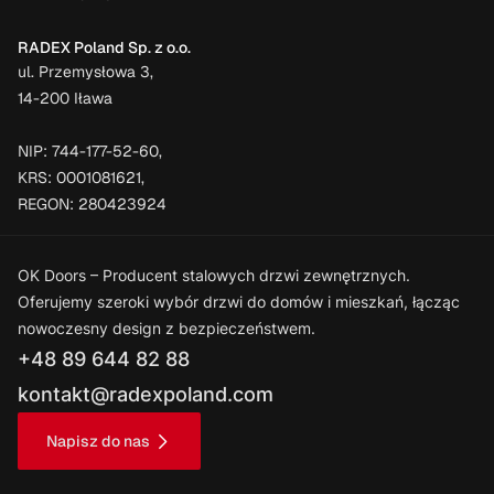
RADEX Poland Sp. z o.o.
ul. Przemysłowa 3,
14-200 Iława
NIP: 744-177-52-60,
KRS: 0001081621,
REGON: 280423924
OK Doors – Producent stalowych drzwi zewnętrznych.
Oferujemy szeroki wybór drzwi do domów i mieszkań, łącząc
nowoczesny design z bezpieczeństwem.
+48 89 644 82 88
kontakt@radexpoland.com
Napisz do nas