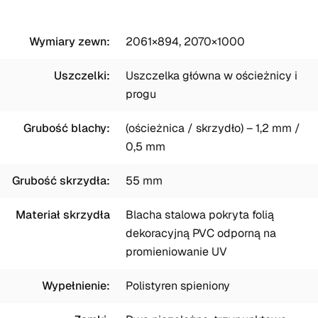
Wymiary zewn:
2061×894, 2070×1000
Uszczelki:
Uszczelka główna w ościeżnicy i
progu
Grubość blachy:
(ościeżnica / skrzydło) – 1,2 mm /
0,5 mm
Grubość skrzydła:
55 mm
Materiał skrzydła
Blacha stalowa pokryta folią
dekoracyjną PVC odporną na
promieniowanie UV
Wypełnienie:
Polistyren spieniony