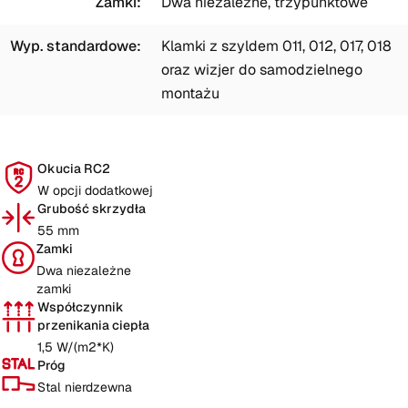
Zamki:
Dwa niezależne, trzypunktowe
Wyp. standardowe:
Klamki z szyldem 011, 012, 017, 018
oraz wizjer do samodzielnego
montażu
Okucia RC2
W opcji dodatkowej
Grubość skrzydła
55 mm
Zamki
Dwa niezależne
zamki
Współczynnik 
przenikania ciepła
1,5 W/(m2*K)
Próg
Stal nierdzewna