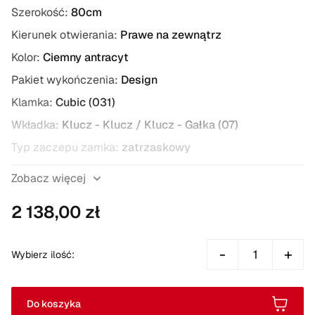
Szerokość:
80cm
Kierunek otwierania:
Prawe na zewnątrz
Kolor:
Ciemny antracyt
Pakiet wykończenia:
Design
Klamka:
Cubic (031)
Wkładka:
Klucz - Klucz / Klucz - Gałka (07)
Typ zaczepu zamka:
zatrzaskowy
Zobacz więcej
2 138,00 zł
-
+
Wybierz ilość:
Do koszyka