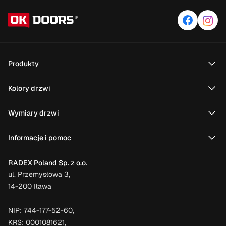
dobrać drzwi zewnętrzne do domu? Które z nich
sprawdzą się przy brązowych, białych lub
antracytowych oknach? Odpowiedzi na te pytania
znajdziesz w naszym artykule.
Produkty
Kolory drzwi
Wymiary drzwi
Informacje i pomoc
RADEX Poland Sp. z o.o.
ul. Przemysłowa 3,
14-200 Iława
NIP: 744-177-52-60,
KRS: 0001081621,