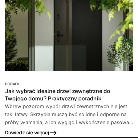
PORADY
Jak wybrać idealne drzwi zewnętrzne do
Twojego domu? Praktyczny poradnik
Wbrew pozorom wybór drzwi zewnętrznych nie jest
taki łatwy. Skrzydła muszą być solidne i odporne na
próby włamania, a ich wygląd i wykończenie pasować
do koloru okien oraz elewacji budynku. Jak więc
Dowiedz się więcej