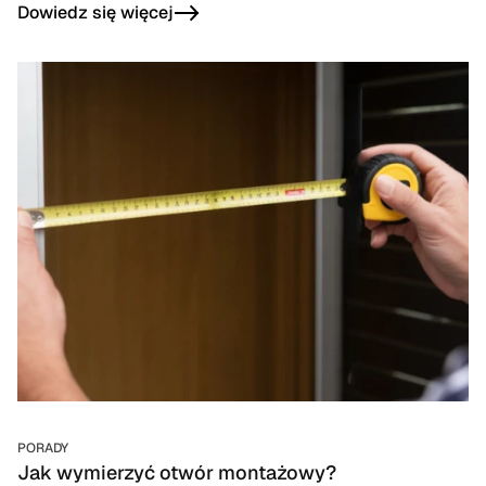
ochrona domu i jego mieszkańców, dlatego oferujemy
Dowiedz się więcej
drzwi spełniające europejskie normy antywłamaniowe.
PORADY
Jak wymierzyć otwór montażowy?