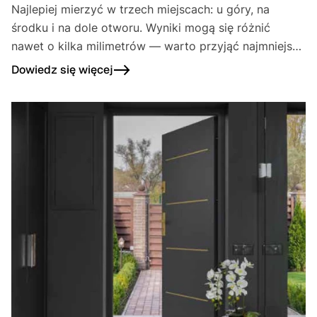
Najlepiej mierzyć w trzech miejscach: u góry, na
środku i na dole otworu. Wyniki mogą się różnić
nawet o kilka milimetrów — warto przyjąć najmniejszy
wymiar jako podstawę.
Dowiedz się więcej