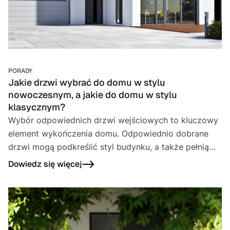
PORADY
Jakie drzwi wybrać do domu w stylu
nowoczesnym, a jakie do domu w stylu
klasycznym?
Wybór odpowiednich drzwi wejściowych to kluczowy
element wykończenia domu. Odpowiednio dobrane
drzwi mogą podkreślić styl budynku, a także pełnią
ważne funkcje praktyczne – zapewniają
Dowiedz się więcej
bezpieczeństwo, izolację termiczną i akustyczną.
Drzwi wejściowe powinny być estetyczne, trwałe i
dostosowane do stylu architektonicznego budynku.
Jakie drzwi będą najlepsze do domu nowoczesnego,
a jakie do klasycznego? Oto nasze rady.