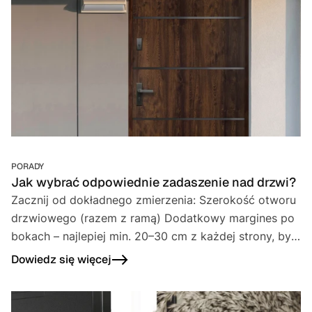
PORADY
Jak wybrać odpowiednie zadaszenie nad drzwi?
Zacznij od dokładnego zmierzenia: Szerokość otworu
drzwiowego (razem z ramą) Dodatkowy margines po
bokach – najlepiej min. 20–30 cm z każdej strony, by
zadaszenie rzeczywiście chroniło całą przestrzeń
Dowiedz się więcej
wejściową.