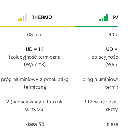
THERMO
PASSIV
68 mm
90 mm
UD = 1,1
UD = 0,9
izolacyjność termiczna
izolacyjność term
(W/m2*K)
(W/m2*K)
próg aluminiowy z przekładką
próg aluminiowy z pr
termiczną
termiczną
2 (w ościeżnicy i dookoła
3 (2 w ościeżnicy i 1
skrzydła)
skrzydła)
klasa 5B
klasa 7B