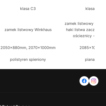
klasa C3
klasa C3
zamek listwowy Roto 
zamek listwowy Winkhaus
haki listwa zaczepow
ościeznicy - do z
2050x880mm, 2070x1000mm
2085x1025m
polistyren spieniony
piana pur