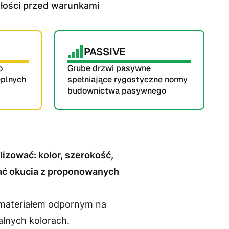
ałości przed warunkami
PASSIVE
 
Grube drzwi pasywne 
eplnych
spełniające rygostyczne normy 
budownictwa pasywnego
zować: kolor, szerokość, 
rać okucia z proponowanych 
materiałem odpornym na 
alnych kolorach.