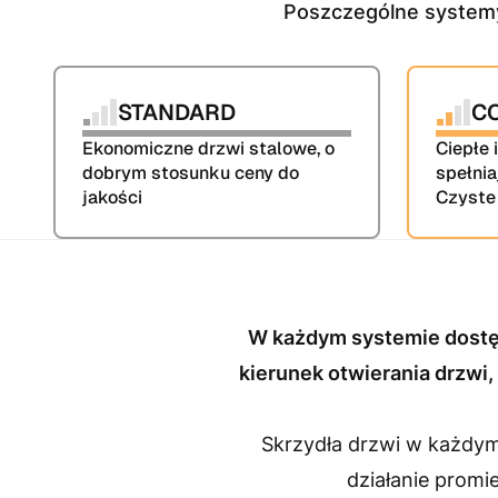
Poszczególne systemy 
STANDARD
C
Ekonomiczne drzwi stalowe, o 
Ciepłe 
dobrym stosunku ceny do 
spełnia
jakości
Czyste
W każdym systemie dostępn
kierunek otwierania drzwi,
Skrzydła drzwi w każdym
działanie promi