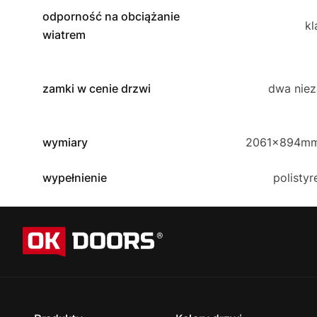
odporność na obciążanie
kl
wiatrem
zamki w cenie drzwi
dwa niez
wymiary
2061x894mm
wypełnienie
polistyr