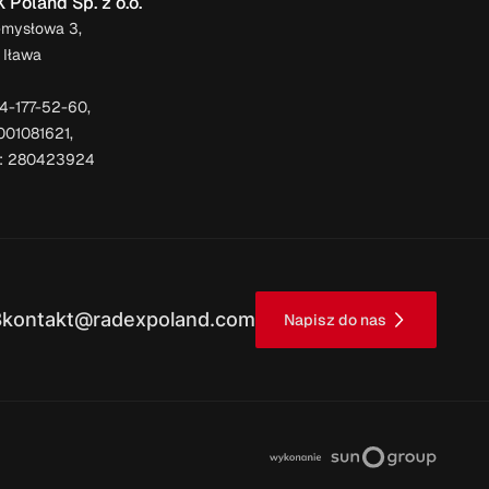
Poland Sp. z o.o.
emysłowa 3,
 Iława
44-177-52-60,
001081621,
: 280423924
8
kontakt@radexpoland.com
Napisz do nas