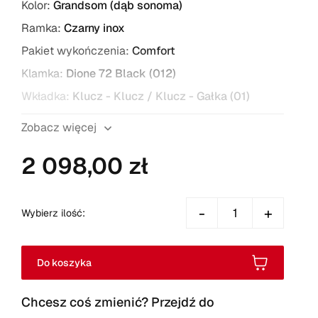
Kolor:
Grandsom (dąb sonoma)
Ramka:
Czarny inox
Pakiet wykończenia:
Comfort
Klamka:
Dione 72 Black (012)
Wkładka:
Klucz - Klucz / Klucz - Gałka (01)
Typ zaczepu zamka:
zatrzaskowy
Zobacz więcej
2 098,00 zł
-
+
Wybierz ilość:
Do koszyka
Chcesz coś zmienić? Przejdź do