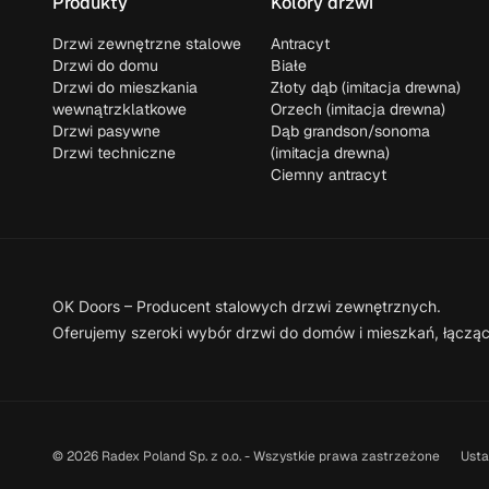
Produkty
Kolory drzwi
Drzwi zewnętrzne stalowe
Antracyt
Drzwi do domu
Białe
Drzwi do mieszkania
Złoty dąb (imitacja drewna)
wewnątrzklatkowe
Orzech (imitacja drewna)
Drzwi pasywne
Dąb grandson/sonoma
Drzwi techniczne
(imitacja drewna)
Ciemny antracyt
OK Doors – Producent stalowych drzwi zewnętrznych.
Oferujemy szeroki wybór drzwi do domów i mieszkań, łącz
© 2026 Radex Poland Sp. z o.o. - Wszystkie prawa zastrzeżone
Usta