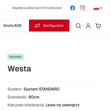
Współpraca
Montaż
O firmie
Kontakt
Strefa B2B
Konfigurator
Nowości
Westa
System:
System STANDARD
Szerokość:
80cm
Kierunek otwierania:
Lewe na zewnątrz