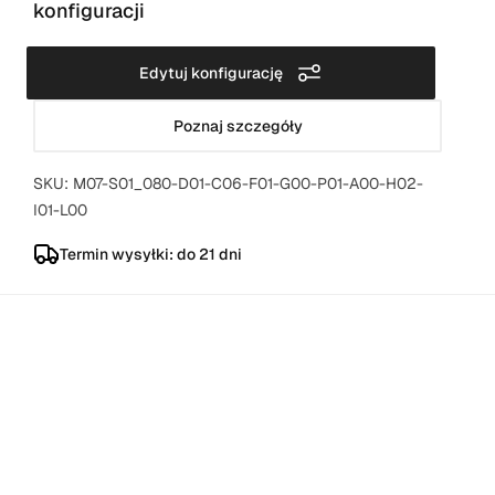
konfiguracji
Edytuj konfigurację
Poznaj szczegóły
SKU: M07-S01_080-D01-C06-F01-G00-P01-A00-H02-
I01-L00
Termin wysyłki: do 21 dni