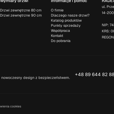
Wymiary drzwi
Informacje i pomoc
RADEX 
ul. Prz
Drzwi zewnętrzne 80 cm
O firmie
14-200
Drzwi zewnętrzne 90 cm
Dlaczego nasze drzwi?
Katalog produktów
NIP: 7
Punkty sprzedaży
Współpraca
KRS: 0
Kontakt
REGON
Do pobrania
+48 89 644 82 8
ąc nowoczesny design z bezpieczeństwem.
wienia cookies