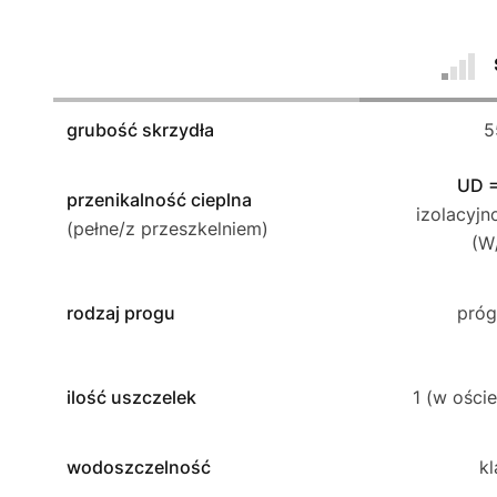
grubość skrzydła
5
UD = 
przenikalność cieplna
izolacyjn
(pełne/z przeszkelniem)
(W
rodzaj progu
próg
ilość uszczelek
1 (w oście
wodoszczelność
kl