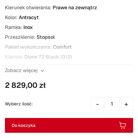
Kierunek otwierania:
Prawe na zewnątrz
Kolor:
Antracyt
Ramka:
Inox
Przeszklenie:
Stopsol
Pakiet wykończenia:
Comfort
Klamka:
Dione 72 Black (012)
Wkładka:
Klucz - Klucz / Klucz - Gałka (07B)
Zobacz więcej
Typ zaczepu zamka:
zatrzaskowy
2 829,00 zł
-
+
Wybierz ilość:
Do koszyka