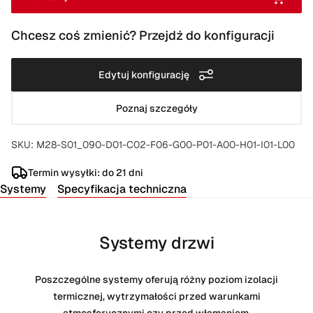
Chcesz coś zmienić? Przejdź do konfiguracji
Edytuj konfigurację
Poznaj szczegóły
SKU: M28-S01_090-D01-C02-F06-G00-P01-A00-H01-I01-L00
Termin wysyłki: do 21 dni
Systemy
Specyfikacja techniczna
Systemy drzwi
Poszczególne systemy oferują różny poziom izolacji
termicznej, wytrzymałości przed warunkami
atmosferycznymi czy przed włamaniem.