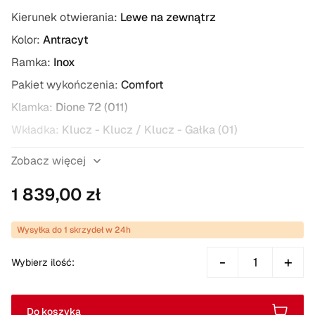
Kierunek otwierania:
Lewe na zewnątrz
Kolor:
Antracyt
Ramka:
Inox
Pakiet wykończenia:
Comfort
Klamka:
Dione 72 (011)
Wkładka:
Klucz - Klucz / Klucz - Gałka (01)
Typ zaczepu zamka:
zatrzaskowy
Zobacz więcej
1 839,00 zł
Wysyłka do 1 skrzydeł w 24h
-
+
Wybierz ilość:
Do koszyka