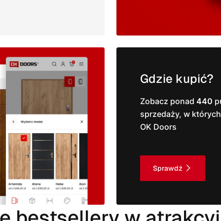
Gdzie kupić?
Zobacz ponad
440
p
sprzedaży, w których
OK Doors
Sprawdź
e bestsellery w atrakcy