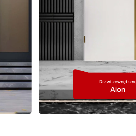
Drzwi zewnętrzn
Aion