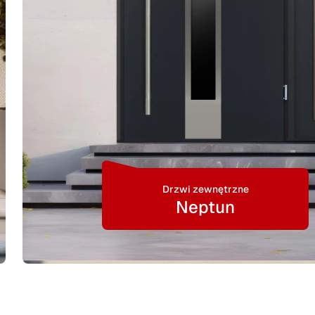
Drzwi zewnętrzne
Neptun