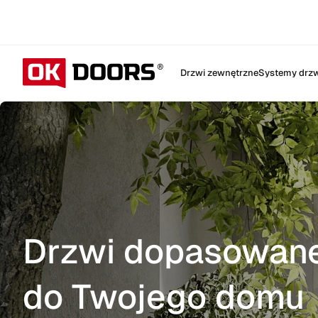
Drzwi zewnętrzne
Systemy drzw
Drzwi dopasowan
do Twojego domu