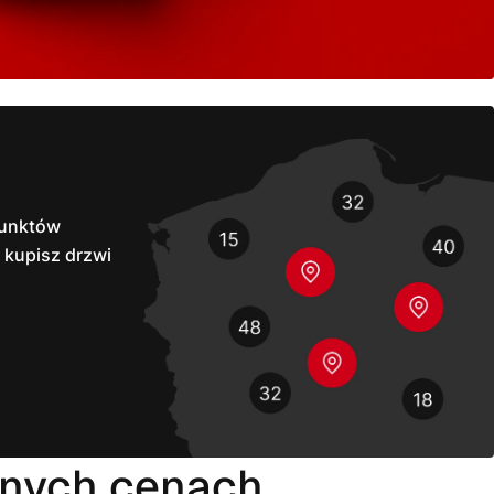
unktów
 kupisz drzwi
jnych cenach