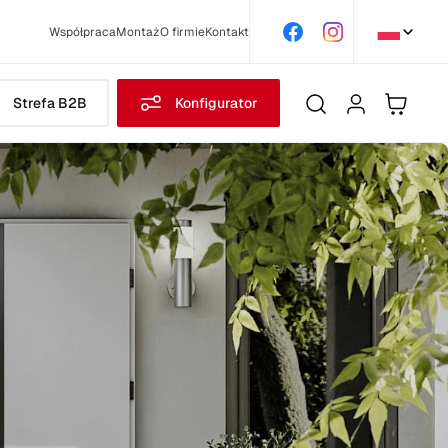
Współpraca
Montaż
O firmie
Kontakt
Strefa B2B
Konfigurator