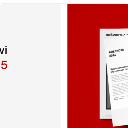
wi
25